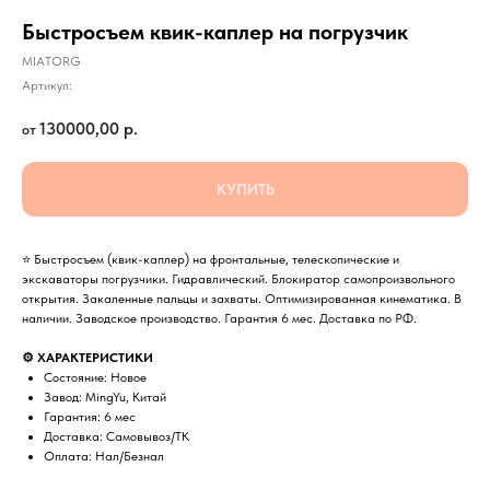
Быстросъем квик-каплер на погрузчик
MIATORG
Артикул:
130000,00
р.
КУПИТЬ
⭐ Быстросъем (квик-каплер) на фронтальные, телескопические и
экскаваторы погрузчики. Гидравлический. Блокиратор самопроизвольного
открытия. Закаленные пальцы и захваты. Оптимизированная кинематика. В
наличии. Заводское производство. Гарантия 6 мес. Доставка по РФ.
⚙️ ХАРАКТЕРИСТИКИ
Состояние: Новое
Завод: MingYu, Китай
Гарантия: 6 мес
Доставка: Самовывоз/ТК
Оплата: Нал/Безнал