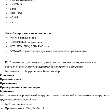
YIGONG
ZEUS
LIUGONG
XCMG
и др.
Наши быстросъемы
не походят
для:
МИНИ-погрузчиков
ВИЛОЧНЫХ погрузчиков
МТЗ, ПТК, ПКУ, БЕЛАРУС и тп
АМКОДОР и других погрузчиков российского производства
☎️
Наличие быстросъемных кареток на погрузчики и точную стоимость с
доставкой уточняйте у менеджеров по телефону и в запросах.
Тип навесного оборудования: Квик-каплер
Описание
Производитель
Применение
Преимущества квик-каплера
Описание
Быстросъем на фронтальный погрузчик, телескопический и экскаваторы погрузчики
грузоподъемностью до 5 тонн.
Тип: Гидравлическая
Производитель: MingYu, Китай