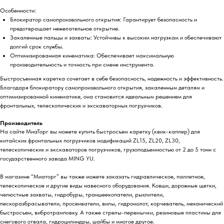
Особенности:
Блокиратор самопроизвольного открытия: Гарантирует безопасность и
предотвращает нежелательное открытие.
Закаленные пальцы и захваты: Устойчивы к высоким нагрузкам и обеспечивают
долгий срок службы.
Оптимизированная кинематика: Обеспечивает максимальную
производительность и точность при смене инструмента.
Быстросъемная каретка сочетает в себе безопасность, надежность и эффективность.
Благодаря блокиратору самопроизвольного открытия, закаленным деталям и
оптимизированной кинематике, она становится идеальным решением для
фронтальных, телескопических и экскаваторных погрузчиков.
Производитель
На сайте МиаТорг вы можете купить
быстросъем каретку (квик-каплер)
для
китайских фронтальных погрузчиков модификаций ZL15, ZL20, ZL30,
телескопических и экскаваторов погрузчиков, грузоподъемностью от 2 до 5 тонн с
государственного завода MING YU.
В магазине “Миаторг” вы также можете заказать гидравлическое, паллетное,
телескопическое и другие виды навесного оборудования. Ковши, дорожные щетки,
челюстные захваты, гидробуры, траншеекопатели, рыхлители,
пескоразбрасыватели, просеиватели, вилы, гидромолот, корчеватель, механический
быстросъем, вибротрамповку. А также стрелы-перемычки, резиновые пластины для
снегового отвала, гидроцилиндры, шайбы и многое другое.