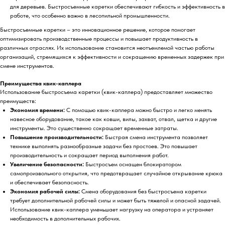
для деревьев. Быстросъемные каретки обеспечивают гибкость и эффективность в
работе, что особенно важно в лесопильной промышленности.
Быстросъемные каретки – это инновационное решение, которое помогает
оптимизировать производственные процессы и повышает продуктивность в
различных отраслях. Их использование становится неотъемлемой частью работы
организаций, стремящихся к эффективности и сокращению временных задержек при
смене инструментов.
Преимущества квик-каплера
Использование
быстросъема каретки (квик-каплера)
предоставляет множество
преимуществ:
Экономия времени:
С помощью квик-каплера можно быстро и легко менять
навесное оборудование, такое как ковши, вилы, захват, отвал, щетка и другие
инструменты. Это существенно сокращает временные затраты.
Повышение производительности:
Быстрая смена инструмента позволяет
технике выполнять разнообразные задачи без простоев. Это повышает
производительность и сокращает период выполнения работ.
Увеличение безопасности:
Быстросъем оснащен блокиратором
самопроизвольного открытия, что предотвращает случайное открывание крюка
и обеспечивает безопасность.
Экономия рабочей силы:
Смена оборудования без быстросъема каретки
требует дополнительной рабочей силы и может быть тяжелой и опасной задачей.
Использование квик-каплера уменьшает нагрузку на оператора и устраняет
необходимость в дополнительных рабочих.