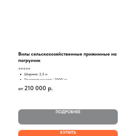
Вилы сельскохозяйственные прижимные на
погрузчик
⭐⭐⭐⭐⭐
Ширина: 2,5 м
Грузоподъемность: 2000 кг
Состояние: Новое
210 000
р.
Завод: MingYu, Китай
Гарантия: 6 мес
Доставка: Самовывоз/ТК
Оплата: Нал/Безнал
ПОДРОБНЕЕ
Вилы устанавливаются на фронтальные и
телескопические погрузчики и фронтальную стрелу
экскаваторов-погрузчиков
КУПИТЬ