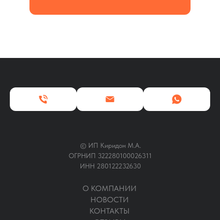
© ИП Киридон М.А.
ОГРНИП 322280100026311
ИНН 280122232630
О КОМПАНИИ
НОВОСТИ
КОНТАКТЫ