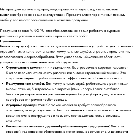
Мы проводим полную предпродажную проверку и подготовку, что исключает
выявление брака во время эксплуатации. Предоставляем гарантийный период,
чтобы у вас не осталось сомнений в качестве продукции.
Продукция завода MING YU способно длительное время работать в суровых
российских условиях и выполнять широкий спектр работ.
Применение
Квик-каплер для фронтального погрузчика – незаменимое устройство для различных
отраслей, таких как строительство, коммунальные службы, аграрные предприятия,
лесозаготовка и деревообработка. Этот универсальный механизм облегчает и
ускоряет процесс смены навесного оборудования.
Строительные компании и подрядчики:
Быстросъемные каретки позволяют
быстро переключаться между различными видами строительной техники. Это
сокращает перенастройку и повышает эффективность рабочего процесса.
Коммунальные службы:
Для коммунальных служб, работающих с различными
видами техники,
быстросъемные каретки (квик-каперы)
означают более
быстрое реагирование на различные задачи, будь то уборка улиц, установка
светофоров или ремонт трубопроводов.
Аграрные предприятия:
Сельское хозяйство требует разнообразного
оснащения, от плугов до сеялок. Быстросъемные каретки позволяют сэкономить
время на смене инструментов и повысить производительность в сельском
хозяйстве.
Лесозаготовительные и деревообрабатывающие предприятия:
Для этих
отраслей, где навесное оборудование может варьироваться от вил до захвата