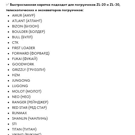
✅
Быстросъемная каретка подходит для погрузчиков ZL-20 и ZL-30,
телескопических и экскаваторов погрузчиков:
AMUR (АМУР)
ATLANT (АТЛАНТ)
BIZON (БИЗОН)
BOULDER (БОЛДЕР)
BULL (БУЛЛ)
CTK
FIRST LOADER
FORWARD (ФОРВАРД)
FUKAI (ФУКАЙ)
GOODWORK
GRIZZLY (ГРИЗЗЛИ)
HZM
JUNGONG
LUGONG
MOLOT (МОЛОТ)
NEO (НЕО)
RANGER (РЕЙНДЖЕР)
RED STAR (РЕД СТАР)
RUNMAX
SHANLIN (ЧАНЛИНЬ)
STI
TITAN (ТИТАН)
VIKING (ВИКИНГ)