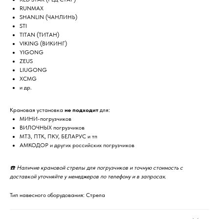
RUNMAX
SHANLIN (ЧАНЛИНЬ)
STI
TITAN (ТИТАН)
VIKING (ВИКИНГ)
YIGONG
ZEUS
LIUGONG
XCMG
и др.
Крановая установка
не подходит
для:
МИНИ-погрузчиков
ВИЛОЧНЫХ погрузчиков
МТЗ, ПТК, ПКУ, БЕЛАРУС и тп
АМКОДОР и других российских погрузчиков
☎️ Наличие крановой стрелы для погрузчиков и точную стоимость с
доставкой уточняйте у менеджеров по телефону и в запросах.
Тип навесного оборудования: Стрела