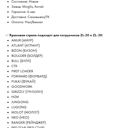
Состояние: Новое
Завод: MingYu, Китай
Гарантия: 6 мес
Доставка: Самовывоз/ТК
Оплата: Нал/Безнал
✅
Крановая стрела подходит для погрузчиков ZL-20 и ZL-30:
AMUR (АМУР)
ATLANT (АТЛАНТ)
BIZON (БИЗОН)
BOULDER (БОЛДЕР)
BULL (БУЛЛ)
CTK
FIRST LOADER
FORWARD (ФОРВАРД)
FUKAI (ФУКАЙ)
GOODWORK
GRIZZLY (ГРИЗЗЛИ)
HZM
JUNGONG
LUGONG
MOLOT (МОЛОТ)
NEO (НЕО)
RANGER (РЕЙНДЖЕР)
RED STAR (РЕД СТАР)