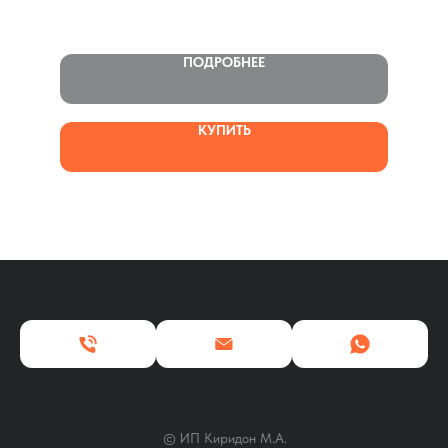
Доставка: Самовывоз/ТК
Оплата: Нал/Безнал
Гидробур устанавливается на фронтальные погрузчики и
ПОДРОБНЕЕ
фронтальную стрелу экскаваторов-погрузчиков
КУПИТЬ
© ИП Киридон М.А.