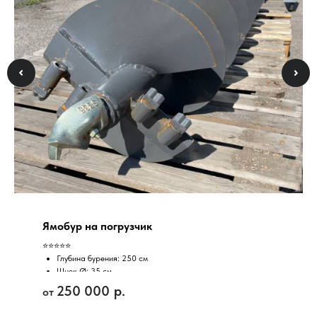
Ямобур на погрузчик
⭐⭐⭐⭐⭐
Глубина бурения: 250 см
Шнек Ø: 35 см
Состояние: Новое
250 000
р.
Завод: MingYu, Китай
Гарантия: 6 мес