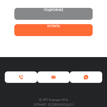
ПОДРОБНЕЕ
КУПИТЬ
© ИП Киридон М.А.
ОГРНИП 322280100026311