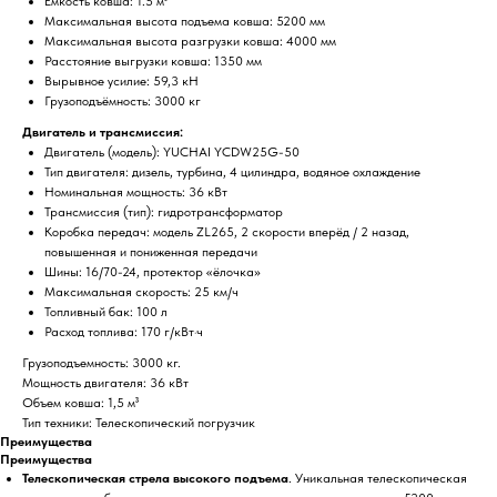
Ёмкость ковша: 1.5 м³
Максимальная высота подъема ковша: 5200 мм
Максимальная высота разгрузки ковша: 4000 мм
Расстояние выгрузки ковша: 1350 мм
Вырывное усилие: 59,3 кН
Грузоподъёмность: 3000 кг
Двигатель и трансмиссия:
Двигатель (модель): YUCHAI YCDW25G-50
Тип двигателя: дизель, турбина, 4 цилиндра, водяное охлаждение
Номинальная мощность: 36 кВт
Трансмиссия (тип): гидротрансформатор
Коробка передач: модель ZL265, 2 скорости вперёд / 2 назад,
повышенная и пониженная передачи
Шины: 16/70-24, протектор «ёлочка»
Максимальная скорость: 25 км/ч
Топливный бак: 100 л
Расход топлива: 170 г/кВт·ч
Грузоподъемность: 3000 кг.
Мощность двигателя: 36 кВт
Объем ковша: 1,5 м³
Тип техники: Телескопический погрузчик
Преимущества
Преимущества
Телескопическая стрела высокого подъема
. Уникальная телескопическая