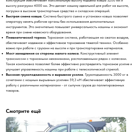
конструкция обеспечивает максимальную высоту подъема ковша 5200 мм и
высоту разгрузки 4000 мм. Это делает машину идеальной для работ на высоте,
погрузки в высокие транспортные средства и складских операций.
Быстрая смена ковша
. Система быстрого съема и установки ковша позволяет
оператору менять рабочие органы без использования дополнительных
инструментов. Это значительно повышает универсальность машины и экономит
время при смене навесного оборудования.
Пневматический тормоз
. Тормозная система, работающая на сжатом воздухе,
обеспечивает надежное и эффективное торможение тяжелой техники. Особенно
важно при работе с грузами на высоте и при транспортировке материалов.
Мост замедления со стороны малого колеса
. Конструктивный элемент
трансмиссии с тормозными механизмами, расположенными рядом с колесами.
Такая компоновка позволяет более эффективно распределять тормозное усилие и
улучшает управляемость машины при работе с телескопической стрелой.
Высокая грузоподъемность и вырывное усилие
. Грузоподъемность 3000 кг в
сочетании с мощным вырывным усилием 59,3 кН обеспечивает эффективную
работу с различными материалами - от сыпучих грузов до паллетированных
товаров.
Смотрите ещё